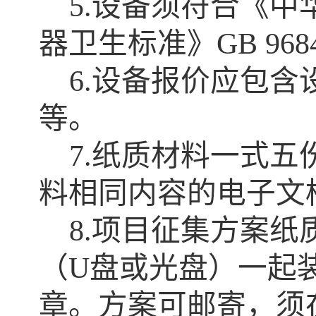
5
.
设备须符合《中
器卫生标准》
GB 968
6
.
设备报价应包含
等
。
7
.
纸质材料一式五
料相同内容的电子文
8
.
项目征集方案纸
（
U
盘或光盘）一起
章。方案可邮寄，须